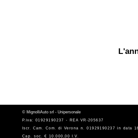
L'ann
© MignolliAuto srl - Unipersonale
P.iva: 01929190237 - REA VR-205637
Iscr. Cam. Com. di Verona n. 01929190237 in data 1
Cap. soc. € 10.000,00 I.V.