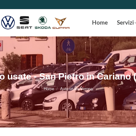
Home
Servizi
o usate - San Pietro in Cariano 
Tu sei qui:
Home
Auto usate Verona