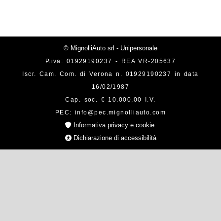
© MignolliAuto srl - Unipersonale
P.iva: 01929190237 - REA VR-205637
Iscr. Cam. Com. di Verona n. 01929190237 in data
16/02/1987
Cap. soc. € 10.000,00 I.V.
PEC: info@pec.mignolliauto.com
Informativa privacy e cookie
Dichiarazione di accessibilità