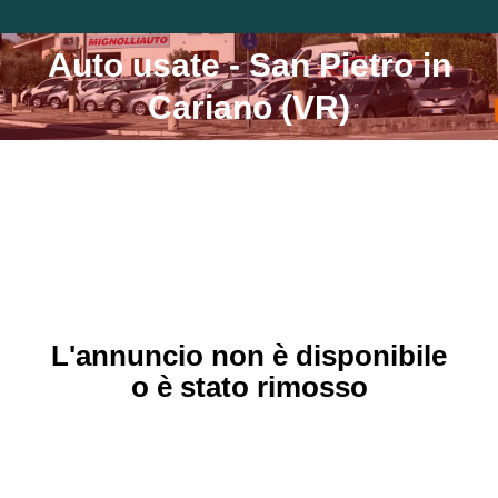
Auto usate - San Pietro in
Tu sei qui:
Cariano (VR)
L'annuncio non è disponibile
o è stato rimosso