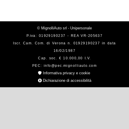
© MignolliAuto srl - Unipersonale
P.iva: 01929190237 - REA VR-205637
Iscr. Cam. Com. di Verona n. 01929190237 in data
16/02/1987
Cap. soc. € 10.000,00 I.V.
PEC: info@pec.mignolliauto.com
Informativa privacy e cookie
Dichiarazione di accessibilità