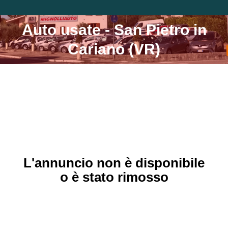
Auto usate - San Pietro in
Tu sei qui:
Cariano (VR)
L'annuncio non è disponibile
o è stato rimosso