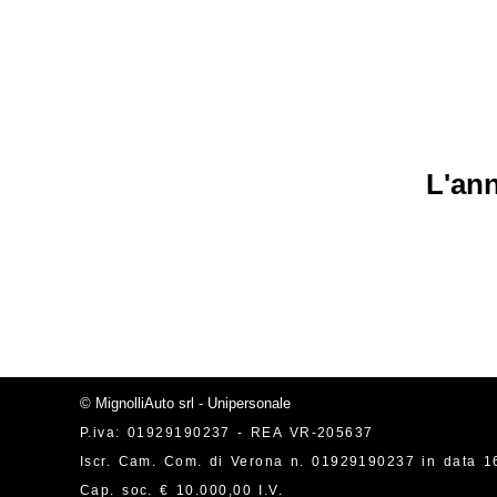
L'ann
© MignolliAuto srl - Unipersonale
P.iva: 01929190237 - REA VR-205637
Iscr. Cam. Com. di Verona n. 01929190237 in data 1
Cap. soc. € 10.000,00 I.V.