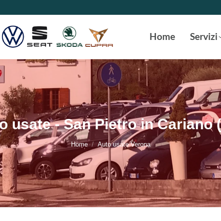
Home
Servizi
o usate - San Pietro in Cariano 
Tu sei qui:
Home
Auto usate Verona