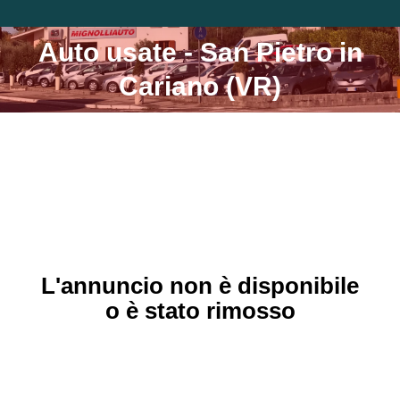
Auto usate - San Pietro in
Tu sei qui:
Cariano (VR)
L'annuncio non è disponibile
o è stato rimosso