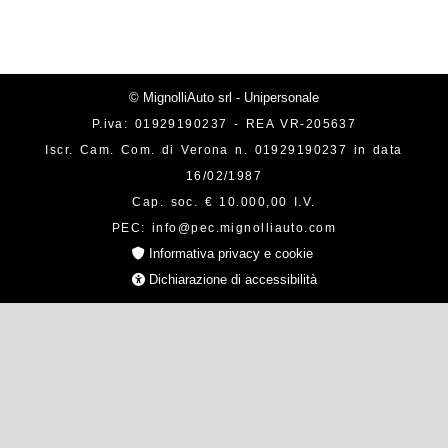
© MignolliAuto srl - Unipersonale
P.iva: 01929190237 - REA VR-205637
Iscr. Cam. Com. di Verona n. 01929190237 in data
16/02/1987
Cap. soc. € 10.000,00 I.V.
PEC: info@pec.mignolliauto.com
Informativa privacy e cookie
Dichiarazione di accessibilità