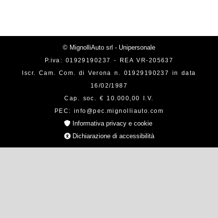
© MignolliAuto srl - Unipersonale
P.iva: 01929190237 - REA VR-205637
Iscr. Cam. Com. di Verona n. 01929190237 in data
16/02/1987
Cap. soc. € 10.000,00 I.V.
PEC: info@pec.mignolliauto.com
Informativa privacy e cookie
Dichiarazione di accessibilità