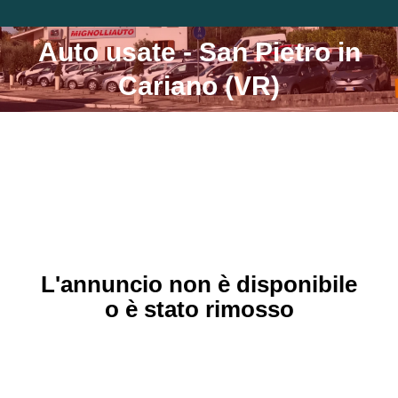
Auto usate - San Pietro in
Tu sei qui:
Cariano (VR)
L'annuncio non è disponibile
o è stato rimosso