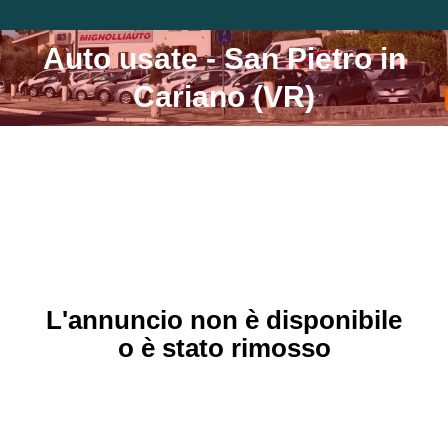
Auto usate - San Pietro in
Tu sei qui:
Cariano (VR)
L'annuncio non è disponibile
o è stato rimosso