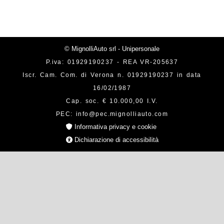
© MignolliAuto srl - Unipersonale
P.iva: 01929190237 - REA VR-205637
Iscr. Cam. Com. di Verona n. 01929190237 in data
16/02/1987
Cap. soc. € 10.000,00 I.V.
PEC: info@pec.mignolliauto.com
Informativa privacy e cookie
Dichiarazione di accessibilità