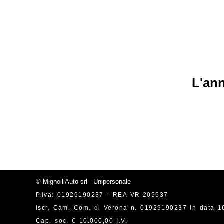
L'ann
© MignolliAuto srl - Unipersonale
P.iva: 01929190237 - REA VR-205637
Iscr. Cam. Com. di Verona n. 01929190237 in data 1
Cap. soc. € 10.000,00 I.V.