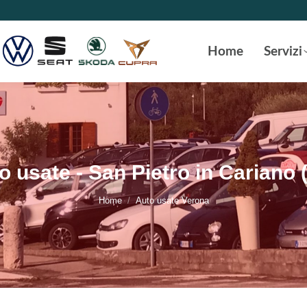
Home
Servizi
o usate - San Pietro in Cariano 
Tu sei qui:
Home
Auto usate Verona