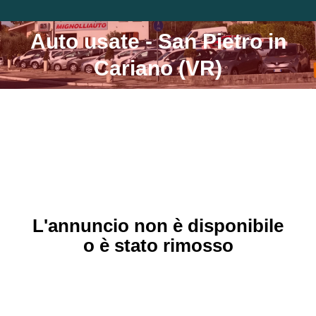
Auto usate - San Pietro in
Tu sei qui:
Cariano (VR)
L'annuncio non è disponibile
o è stato rimosso