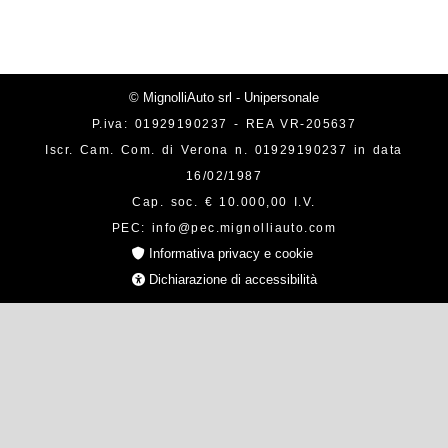
© MignolliAuto srl - Unipersonale
P.iva: 01929190237 - REA VR-205637
Iscr. Cam. Com. di Verona n. 01929190237 in data
16/02/1987
Cap. soc. € 10.000,00 I.V.
PEC: info@pec.mignolliauto.com
Informativa privacy e cookie
Dichiarazione di accessibilità