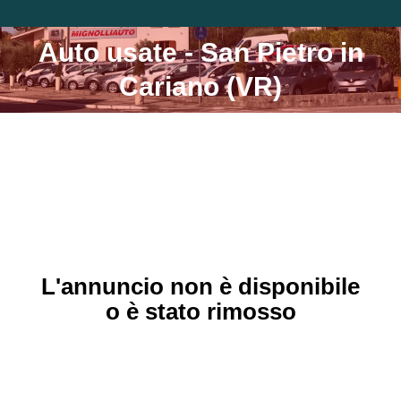
Auto usate - San Pietro in
Tu sei qui:
Cariano (VR)
L'annuncio non è disponibile
o è stato rimosso