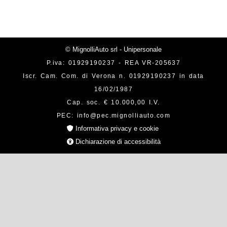
© MignolliAuto srl - Unipersonale
P.iva: 01929190237 - REA VR-205637
Iscr. Cam. Com. di Verona n. 01929190237 in data
16/02/1987
Cap. soc. € 10.000,00 I.V.
PEC: info@pec.mignolliauto.com
Informativa privacy e cookie
Dichiarazione di accessibilità