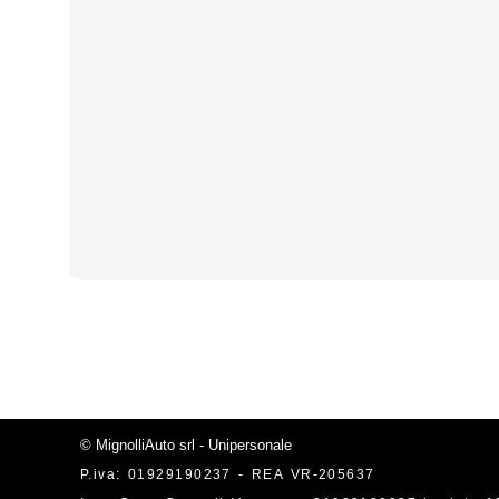
© MignolliAuto srl - Unipersonale
P.iva: 01929190237 - REA VR-205637