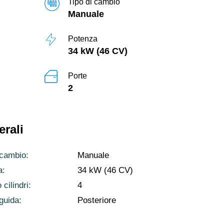
Tipo di cambio
Manuale
Potenza
34 kW (46 CV)
Porte
2
erali
 cambio:
Manuale
a:
34 kW (46 CV)
cilindri:
4
 guida:
Posteriore