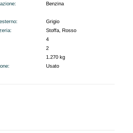
azione:
Benzina
esterno:
Grigio
eria:
Stoffa, Rosso
4
2
1.270 kg
ione:
Usato