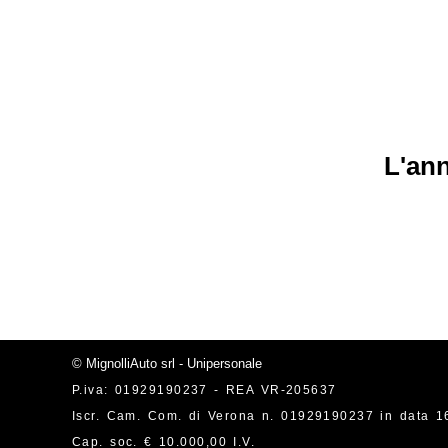
L'ann
© MignolliAuto srl - Unipersonale
P.iva: 01929190237 - REA VR-205637
Iscr. Cam. Com. di Verona n. 01929190237 in data 1
Cap. soc. € 10.000,00 I.V.