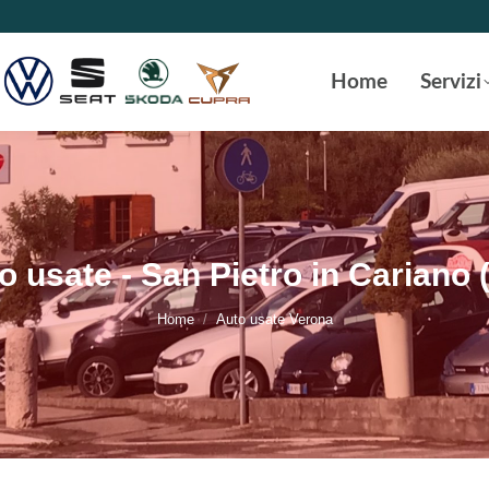
Home
Servizi
o usate - San Pietro in Cariano 
Tu sei qui:
Home
Auto usate Verona