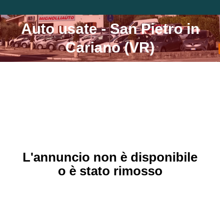
Auto usate - San Pietro in
Tu sei qui:
Cariano (VR)
L'annuncio non è disponibile
o è stato rimosso