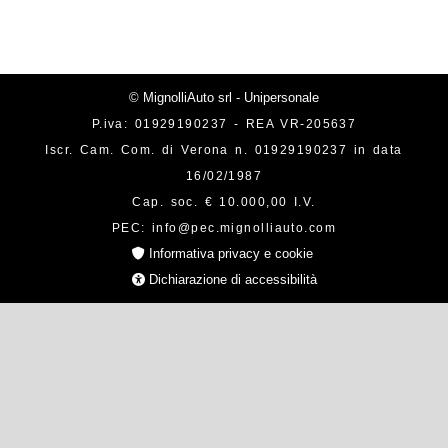
© MignolliAuto srl - Unipersonale
P.iva: 01929190237 - REA VR-205637
Iscr. Cam. Com. di Verona n. 01929190237 in data
16/02/1987
Cap. soc. € 10.000,00 I.V.
PEC: info@pec.mignolliauto.com
Informativa privacy e cookie
Dichiarazione di accessibilità