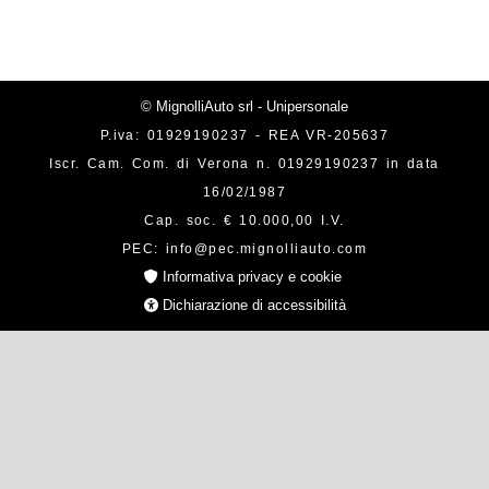
© MignolliAuto srl - Unipersonale
P.iva: 01929190237 - REA VR-205637
Iscr. Cam. Com. di Verona n. 01929190237 in data
16/02/1987
Cap. soc. € 10.000,00 I.V.
PEC: info@pec.mignolliauto.com
Informativa privacy e cookie
Dichiarazione di accessibilità