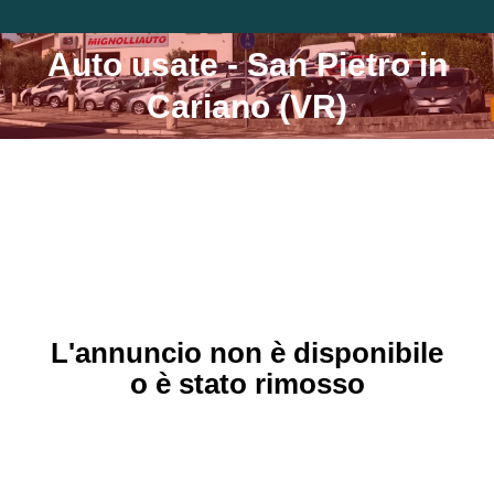
Auto usate - San Pietro in
Tu sei qui:
Cariano (VR)
L'annuncio non è disponibile
o è stato rimosso