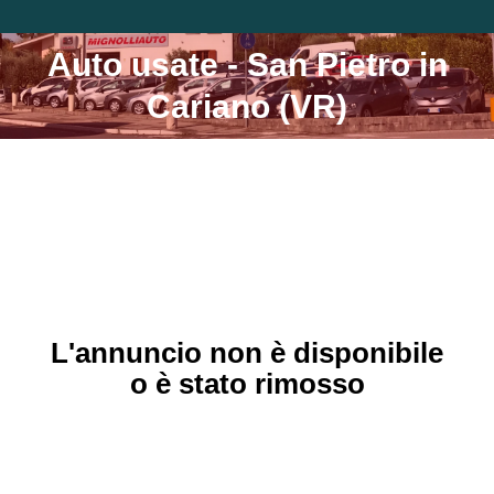
Auto usate - San Pietro in
Tu sei qui:
Cariano (VR)
L'annuncio non è disponibile
o è stato rimosso