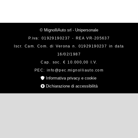
© MignolliAuto srl - Unipersonale
P.iva: 01929190237 - REA VR-205637
Iscr. Cam. Com. di Verona n. 01929190237 in data
16/02/1987
Cap. soc. € 10.000,00 I.V.
PEC: info@pec.mignolliauto.com
Informativa privacy e cookie
Dichiarazione di accessibilità