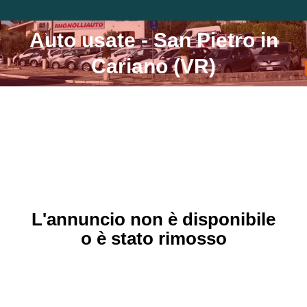
Auto usate - San Pietro in
Tu sei qui:
Cariano (VR)
L'annuncio non è disponibile
o è stato rimosso