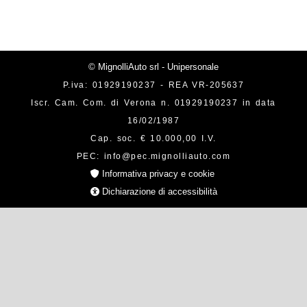
© MignolliAuto srl - Unipersonale
P.iva: 01929190237 - REA VR-205637
Iscr. Cam. Com. di Verona n. 01929190237 in data
16/02/1987
Cap. soc. € 10.000,00 I.V.
PEC: info@pec.mignolliauto.com
Informativa privacy e cookie
Dichiarazione di accessibilità