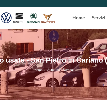
Home
Servizi
o usate - San Pietro in Cariano 
Tu sei qui:
Home
Auto usate Verona