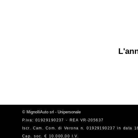
L'ann
© MignolliAuto srl - Unipersonale
P.iva: 01929190237 - REA VR-205637
Iscr. Cam. Com. di Verona n. 01929190237 in data 1
Cap. soc. € 10.000,00 I.V.