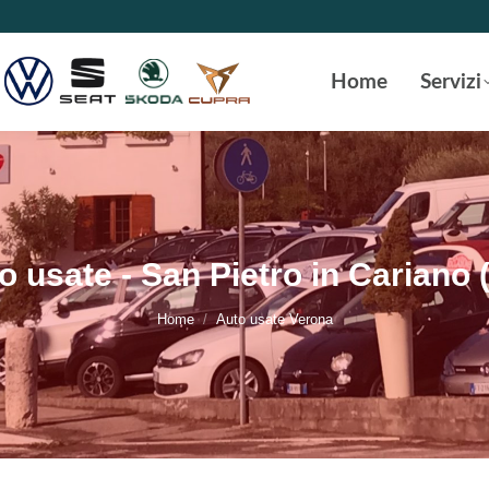
Home
Servizi
o usate - San Pietro in Cariano 
Tu sei qui:
Home
Auto usate Verona