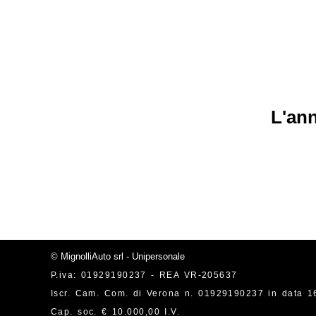
L'ann
© MignolliAuto srl - Unipersonale
P.iva: 01929190237 - REA VR-205637
Iscr. Cam. Com. di Verona n. 01929190237 in data 1
Cap. soc. € 10.000,00 I.V.