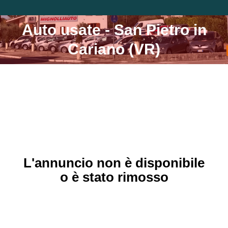
Auto usate - San Pietro in
Tu sei qui:
Cariano (VR)
L'annuncio non è disponibile
o è stato rimosso