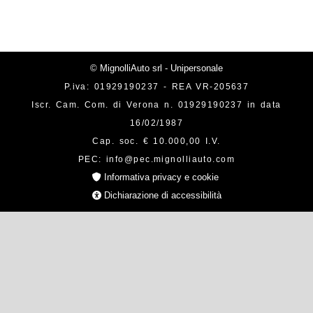
© MignolliAuto srl - Unipersonale
P.iva: 01929190237 - REA VR-205637
Iscr. Cam. Com. di Verona n. 01929190237 in data
16/02/1987
Cap. soc. € 10.000,00 I.V.
PEC: info@pec.mignolliauto.com
Informativa privacy e cookie
Dichiarazione di accessibilità