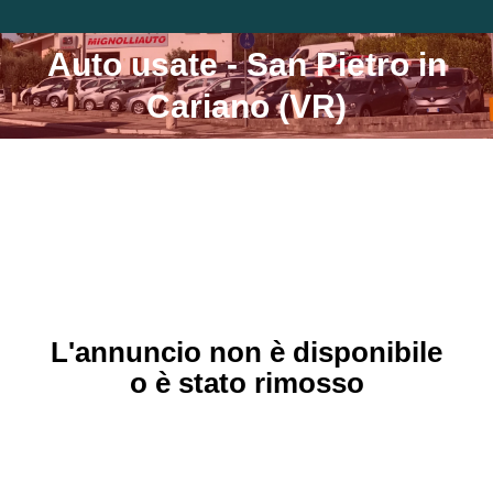
Auto usate - San Pietro in
Tu sei qui:
Cariano (VR)
L'annuncio non è disponibile
o è stato rimosso