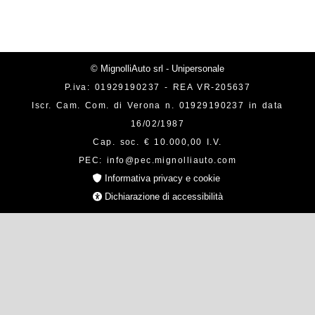
© MignolliAuto srl - Unipersonale
P.iva: 01929190237 - REA VR-205637
Iscr. Cam. Com. di Verona n. 01929190237 in data
16/02/1987
Cap. soc. € 10.000,00 I.V.
PEC: info@pec.mignolliauto.com
Informativa privacy e cookie
Dichiarazione di accessibilità