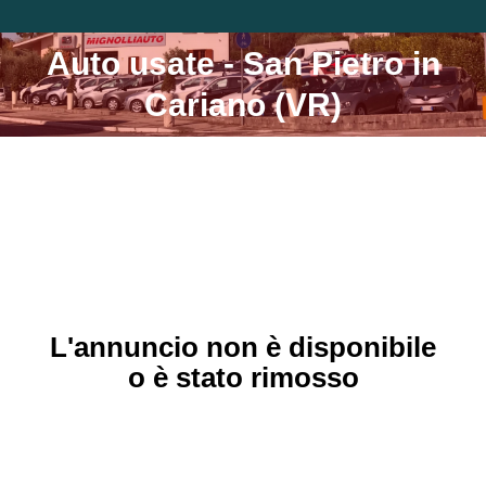
Auto usate - San Pietro in
Tu sei qui:
Cariano (VR)
L'annuncio non è disponibile
o è stato rimosso