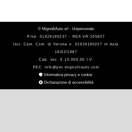
© MignolliAuto srl - Unipersonale
P.iva: 01929190237 - REA VR-205637
Iscr. Cam. Com. di Verona n. 01929190237 in data
16/02/1987
Cap. soc. € 10.000,00 I.V.
PEC: info@pec.mignolliauto.com
Informativa privacy e cookie
Dichiarazione di accessibilità