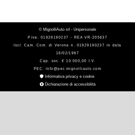
© MignolliAuto srl - Unipersonale
P.iva: 01929190237 - REA VR-205637
Iscr. Cam. Com. di Verona n. 01929190237 in data
16/02/1987
Cap. soc. € 10.000,00 I.V.
PEC: info@pec.mignolliauto.com
Informativa privacy e cookie
Dichiarazione di accessibilità