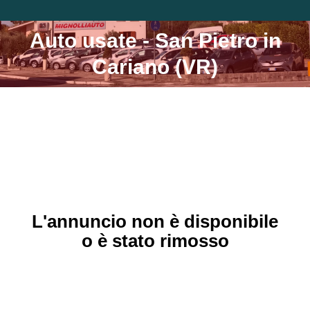
Auto usate - San Pietro in
Tu sei qui:
Cariano (VR)
L'annuncio non è disponibile
o è stato rimosso