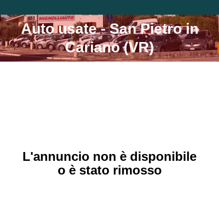
Auto usate - San Pietro in
Tu sei qui:
Cariano (VR)
L'annuncio non è disponibile
o è stato rimosso