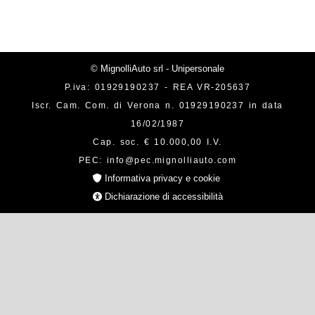
© MignolliAuto srl - Unipersonale
P.iva: 01929190237 - REA VR-205637
Iscr. Cam. Com. di Verona n. 01929190237 in data
16/02/1987
Cap. soc. € 10.000,00 I.V.
PEC: info@pec.mignolliauto.com
Informativa privacy e cookie
Dichiarazione di accessibilità