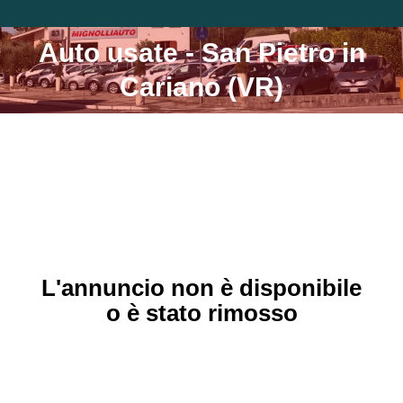
Auto usate - San Pietro in
Tu sei qui:
Cariano (VR)
L'annuncio non è disponibile
o è stato rimosso