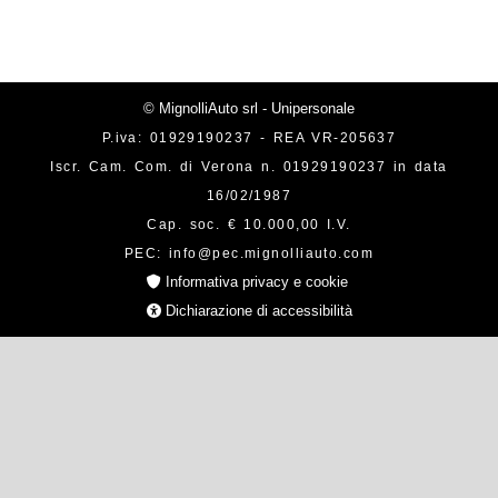
© MignolliAuto srl - Unipersonale
P.iva: 01929190237 - REA VR-205637
Iscr. Cam. Com. di Verona n. 01929190237 in data
16/02/1987
Cap. soc. € 10.000,00 I.V.
PEC: info@pec.mignolliauto.com
Informativa privacy e cookie
Dichiarazione di accessibilità