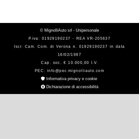
© MignolliAuto srl - Unipersonale
P.iva: 01929190237 - REA VR-205637
Iscr. Cam. Com. di Verona n. 01929190237 in data
16/02/1987
Cap. soc. € 10.000,00 I.V.
PEC: info@pec.mignolliauto.com
Informativa privacy e cookie
Dichiarazione di accessibilità