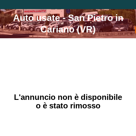
Auto usate - San Pietro in
Tu sei qui:
Cariano (VR)
L'annuncio non è disponibile
o è stato rimosso