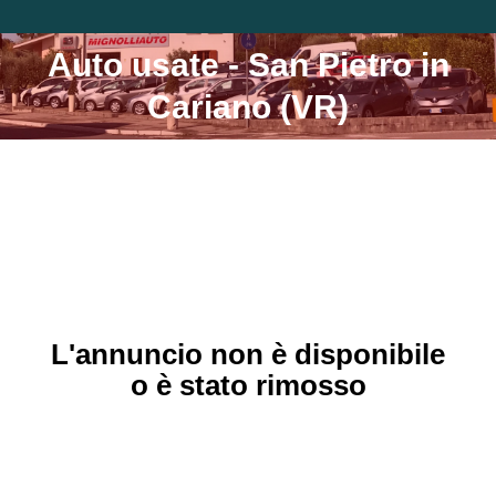
Auto usate - San Pietro in
Tu sei qui:
Cariano (VR)
L'annuncio non è disponibile
o è stato rimosso