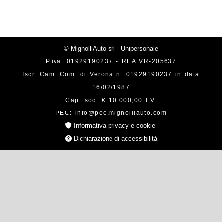
© MignolliAuto srl - Unipersonale
P.iva: 01929190237 - REA VR-205637
Iscr. Cam. Com. di Verona n. 01929190237 in data
16/02/1987
Cap. soc. € 10.000,00 I.V.
PEC: info@pec.mignolliauto.com
Informativa privacy e cookie
Dichiarazione di accessibilità