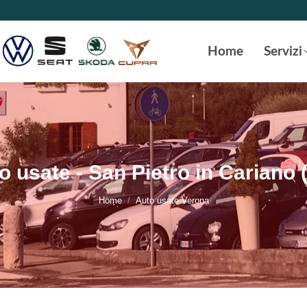
Home
Servizi
o usate - San Pietro in Cariano 
Tu sei qui:
Home
Auto usate Verona