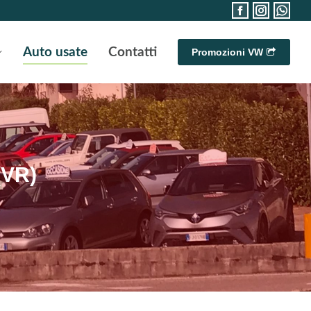
Facebook
Instagra
What
page
page
page
opens
opens
open
Auto usate
Contatti
Promozioni VW
in
in
in
new
new
new
window
window
wind
(VR)