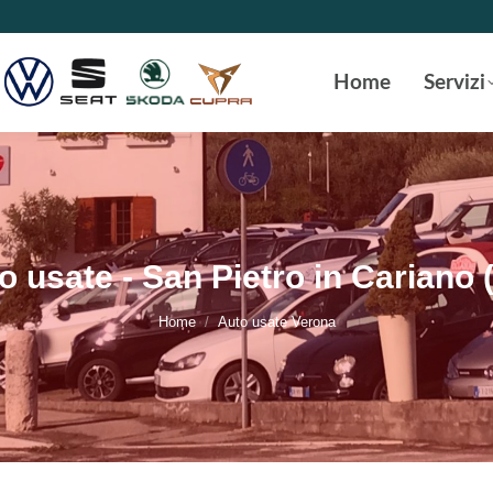
Home
Servizi
o usate - San Pietro in Cariano 
Tu sei qui:
Home
Auto usate Verona