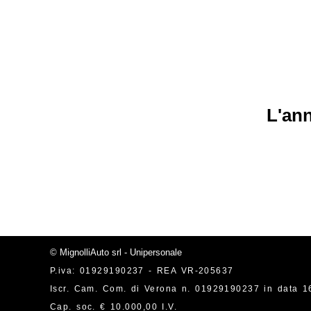
L'ann
© MignolliAuto srl - Unipersonale
P.iva: 01929190237 - REA VR-205637
Iscr. Cam. Com. di Verona n. 01929190237 in data 1
Cap. soc. € 10.000,00 I.V.