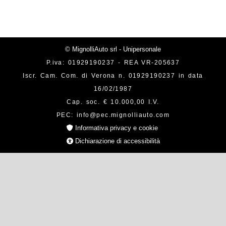
© MignolliAuto srl - Unipersonale
P.iva: 01929190237 - REA VR-205637
Iscr. Cam. Com. di Verona n. 01929190237 in data
16/02/1987
Cap. soc. € 10.000,00 I.V.
PEC: info@pec.mignolliauto.com
Informativa privacy e cookie
Dichiarazione di accessibilità