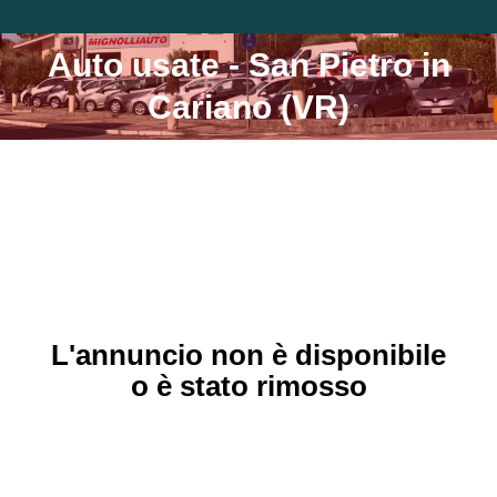
Auto usate - San Pietro in
Tu sei qui:
Cariano (VR)
L'annuncio non è disponibile
o è stato rimosso