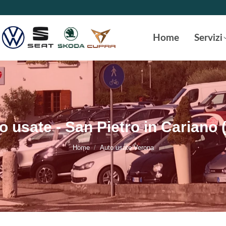
Home
Servizi
o usate - San Pietro in Cariano 
Tu sei qui:
Home
Auto usate Verona