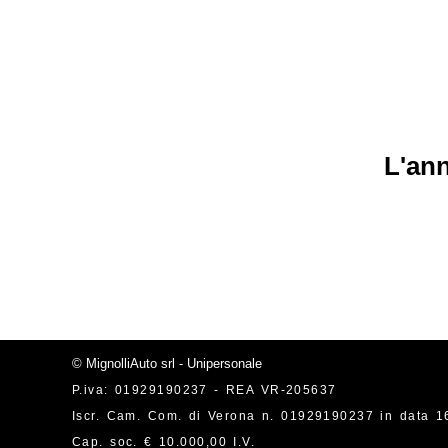
L'ann
© MignolliAuto srl - Unipersonale
P.iva: 01929190237 - REA VR-205637
Iscr. Cam. Com. di Verona n. 01929190237 in data 1
Cap. soc. € 10.000,00 I.V.