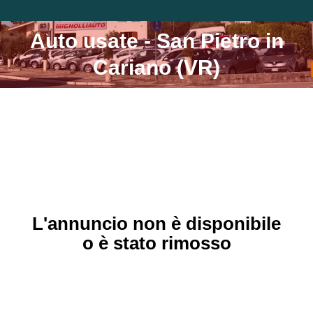
Auto usate - San Pietro in
Tu sei qui:
Cariano (VR)
L'annuncio non è disponibile
o è stato rimosso