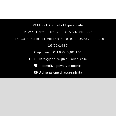
© MignolliAuto srl - Unipersonale
P.iva: 01929190237 - REA VR-205637
Iscr. Cam. Com. di Verona n. 01929190237 in data
16/02/1987
Cap. soc. € 10.000,00 I.V.
PEC: info@pec.mignolliauto.com
Informativa privacy e cookie
Dichiarazione di accessibilità