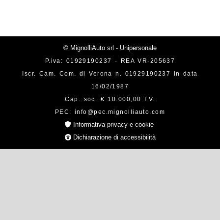
© MignolliAuto srl - Unipersonale
P.iva: 01929190237 - REA VR-205637
Iscr. Cam. Com. di Verona n. 01929190237 in data
16/02/1987
Cap. soc. € 10.000,00 I.V.
PEC: info@pec.mignolliauto.com
Informativa privacy e cookie
Dichiarazione di accessibilità