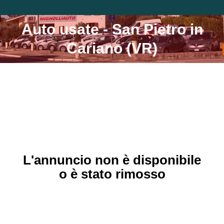
Auto usate - San Pietro in
Tu sei qui:
Cariano (VR)
L'annuncio non è disponibile
o è stato rimosso