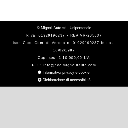
© MignolliAuto srl - Unipersonale
P.iva: 01929190237 - REA VR-205637
Iscr. Cam. Com. di Verona n. 01929190237 in data
16/02/1987
Cap. soc. € 10.000,00 I.V.
PEC: info@pec.mignolliauto.com
Informativa privacy e cookie
Dichiarazione di accessibilità