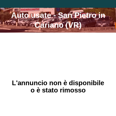
Auto usate - San Pietro in
Tu sei qui:
Cariano (VR)
L'annuncio non è disponibile
o è stato rimosso