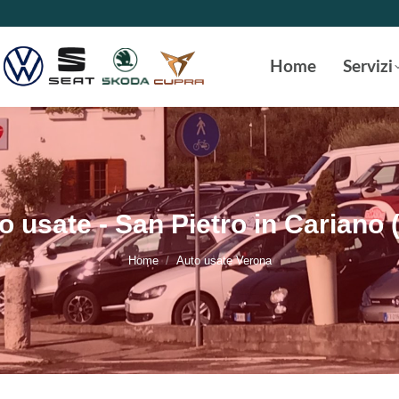
Home
Servizi
o usate - San Pietro in Cariano 
Tu sei qui:
Home
Auto usate Verona