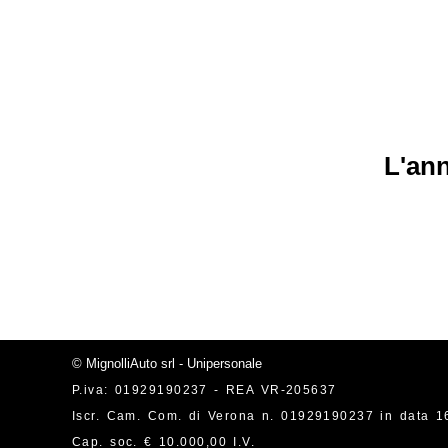
L'ann
© MignolliAuto srl - Unipersonale
P.iva: 01929190237 - REA VR-205637
Iscr. Cam. Com. di Verona n. 01929190237 in data 1
Cap. soc. € 10.000,00 I.V.